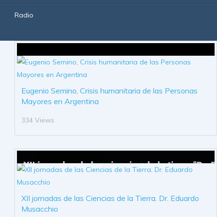
Radio
Eugenio Semino, Crisis humanitaria de las Personas
Mayores en Argentina
334 Views
XII jornadas de las Ciencias de la Tierra. Dr. Eduardo
Musacchio