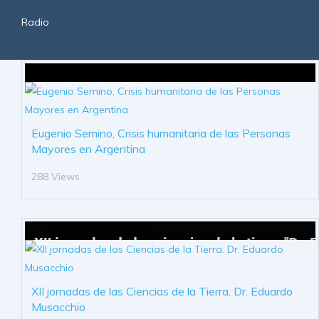
Radio
Eugenio Semino, Crisis humanitaria de las Personas
Mayores en Argentina
288 Views
XII jornadas de las Ciencias de la Tierra. Dr. Eduardo
Musacchio