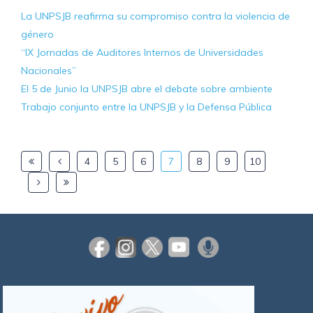
La UNPSJB reafirma su compromiso contra la violencia de
género
“IX Jornadas de Auditores Internos de Universidades
Nacionales”
El 5 de Junio la UNPSJB abre el debate sobre ambiente
Trabajo conjunto entre la UNPSJB y la Defensa Pública
4
5
6
7
8
9
10