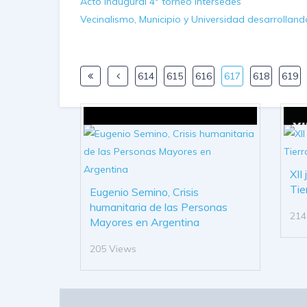
Acto inaugural 4° torneo Intersedes
Vecinalismo, Municipio y Universidad desarrollan
614
615
616
617
618
619
XII
Tie
Eugenio Semino, Crisis
humanitaria de las Personas
214
Mayores en Argentina
205 Views