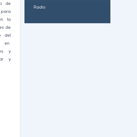
no de
Radio
 para
en la
es de
e del
as en
nes y
par y