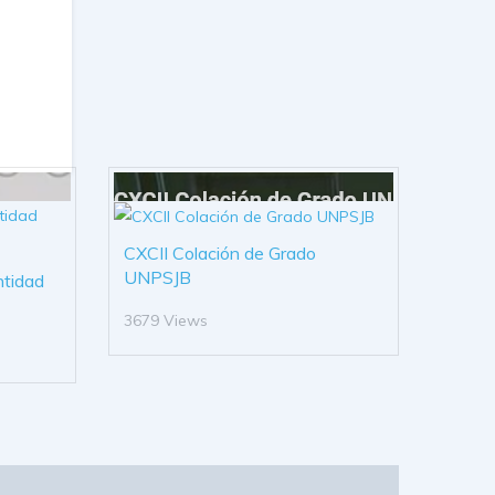
CXCII Colación de Grado
UNPSJB
ntidad
3679 Views