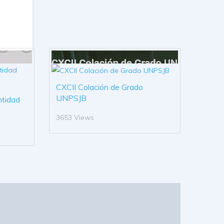
CXCII Colación de Grado
UNPSJB
ntidad
3653 Views