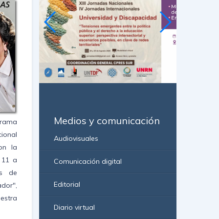
Medios y comunicación
grama
cional
Audiovisuales
on la
 11 a
Comunicación digital
as de
Editorial
dor",
estra
Diario virtual