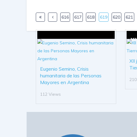
616
617
618
619
620
621
XII
Tie
Eugenio Semino, Crisis
humanitaria de las Personas
210
Mayores en Argentina
112 Views