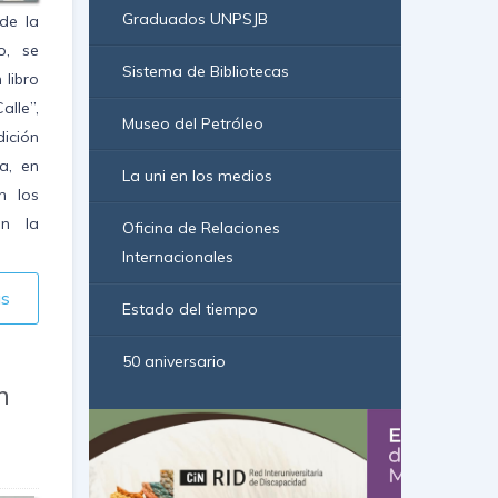
Graduados UNPSJB
de la
o, se
Sistema de Bibliotecas
 libro
alle”,
Museo del Petróleo
dición
a, en
La uni en los medios
n los
en la
Oficina de Relaciones
Internacionales
ás
Estado del tiempo
50 aniversario
n