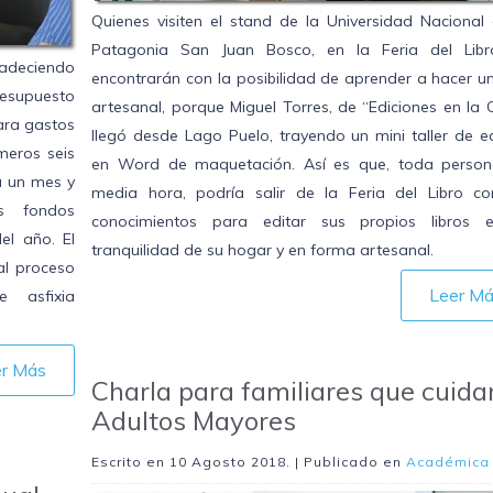
Quienes visiten el stand de la Universidad Nacional 
Patagonia San Juan Bosco, en la Feria del Libr
adeciendo
encontrarán con la posibilidad de aprender a hacer un
resupuesto
artesanal, porque Miguel Torres, de “Ediciones en la C
ara gastos
llegó desde Lago Puelo, trayendo un mini taller de e
meros seis
en Word de maquetación. Así es que, toda person
a un mes y
media hora, podría salir de la Feria del Libro co
s fondos
conocimientos para editar sus propios libros 
el año. El
tranquilidad de su hogar y en forma artesanal.
al proceso
Leer M
e asfixia
er Más
Charla para familiares que cuida
Adultos Mayores
Escrito en
10 Agosto 2018
. | Publicado en
Académica