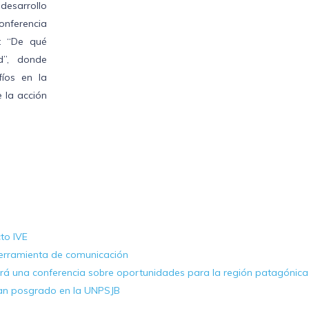
 desarrollo
onferencia
a: “De qué
d”, donde
fíos en la
e la acción
cto IVE
erramienta de comunicación
cerá una conferencia sobre oportunidades para la región patagónica
tan posgrado en la UNPSJB