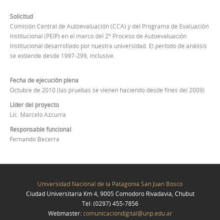
Solicitud
Comisión Central de Autoevaluación (CCA) y del Programa de Evaluación
Institucional (PEIP) en el marco del 2º Proceso de Autoevaluación
Institucional desarrollado por nuestra universidad. El período de análisis
se extiende desde 1997-299, inclusive.
Fecha de ejecución plena
Octubre de 2010 (las pruebas se vienen haciendo desde fines del 2009)
Líder del proyecto
Lic. Marcelo Azcurra
Responsable funcional
Fernando Becerra
Universidad Nacional de la Patagonia San Juan Bosco
Ciudad Universitaria Km 4, 9005 Comodoro Rivadavia, Chubut
Tel: (0297) 455-7856
Webmaster:
comunicaciondigital@unp.edu.ar