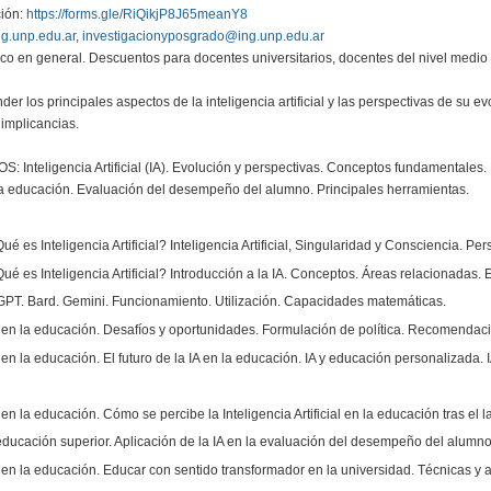
ción:
https://forms.gle/RiQikjP8J65meanY8
g.unp.edu.ar
,
investigacionyposgrado@ing.unp.edu.ar
co en general. Descuentos para docentes universitarios, docentes del nivel medio
los principales aspectos de la inteligencia artificial y las perspectivas de su evolu
 implicancias.
nteligencia Artificial (IA). Evolución y perspectivas. Conceptos fundamentales. 
 la educación. Evaluación del desempeño del alumno. Principales herramientas.
é es Inteligencia Artificial? Inteligencia Artificial, Singularidad y Consciencia. Per
é es Inteligencia Artificial? Introducción a la IA. Conceptos. Áreas relacionadas. En
PT. Bard. Gemini. Funcionamiento. Utilización. Capacidades matemáticas.
 en la educación. Desafíos y oportunidades. Formulación de política. Recomendac
 en la educación. El futuro de la IA en la educación. IA y educación personalizad
 en la educación. Cómo se percibe la Inteligencia Artificial en la educación tras
educación superior. Aplicación de la IA en la evaluación del desempeño del alumno
 en la educación. Educar con sentido transformador en la universidad. Técnicas y 