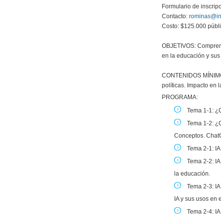
Formulario de inscrip
Contacto:
rominas@in
Costo: $125.000 públi
OBJETIVOS: Comprender 
en la educación y sus
CONTENIDOS MÍNIMOS: I
políticas. Impacto en
PROGRAMA:
Tema 1-1: ¿Qu
Tema 1-2: ¿Qu
Conceptos. ChatG
Tema 2-1: IA
Tema 2-2: IA
la educación.
Tema 2-3: IA
IA y sus usos en 
Tema 2-4: IA