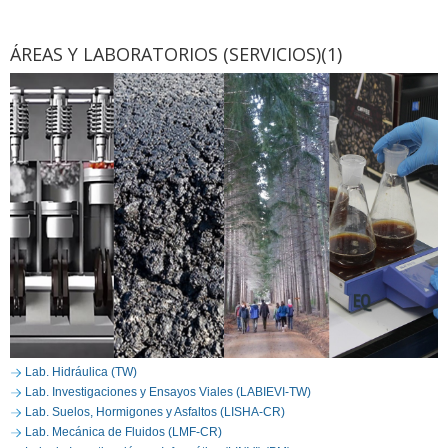
ÁREAS Y LABORATORIOS (SERVICIOS)(1)
Lab. Hidráulica (TW)
Lab. Investigaciones y Ensayos Viales (LABIEVI-TW)
Lab. Suelos, Hormigones y Asfaltos (LISHA-CR)
Lab. Mecánica de Fluidos (LMF-CR)