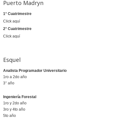
Puerto Madryn
1° Cuatrimestre
Click aquí
2° Cuatrimestre
Click aquí
Esquel
Analista Programador Universitario
1ro a 2do año
3° año
Ingeniería Forestal
1ro y 2do año
​3ro y 4to año
​5to año