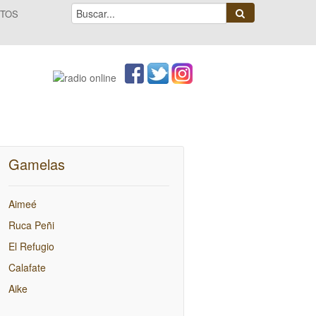
TOS
Gamelas
Aimeé
Ruca Peñi
El Refugio
Calafate
Aike