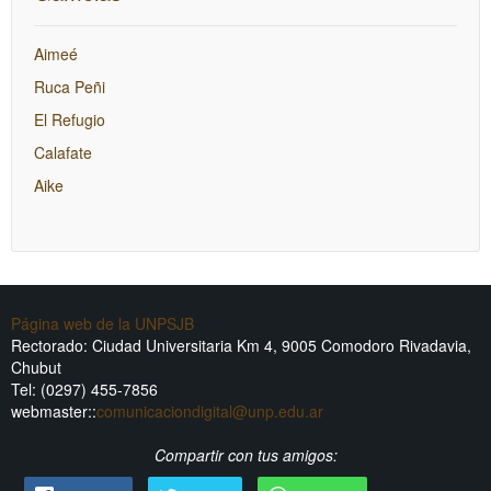
Aimeé
Ruca Peñi
El Refugio
Calafate
Aike
Página web de la UNPSJB
Rectorado: Ciudad Universitaria Km 4, 9005 Comodoro Rivadavia,
Chubut
Tel: (0297) 455-7856
webmaster::
comunicaciondigital@unp.edu.ar
Compartir con tus amigos: