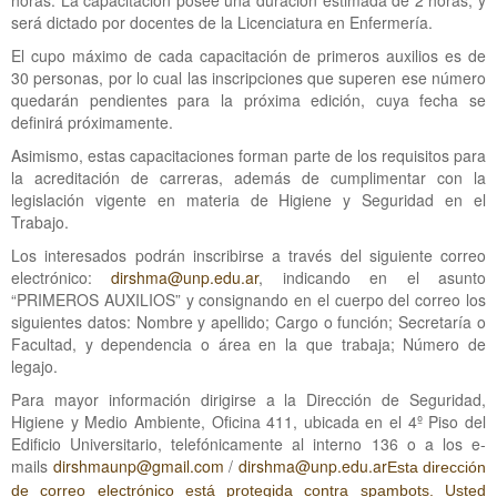
horas. La capacitación posee una duración estimada de 2 horas, y
será dictado por docentes de la Licenciatura en Enfermería.
El cupo máximo de cada capacitación de primeros auxilios es de
30 personas, por lo cual las inscripciones que superen ese número
quedarán pendientes para la próxima edición, cuya fecha se
definirá próximamente.
Asimismo, estas capacitaciones forman parte de los requisitos para
la acreditación de carreras, además de cumplimentar con la
legislación vigente en materia de Higiene y Seguridad en el
Trabajo.
Los interesados podrán inscribirse a través del siguiente correo
electrónico:
dirshma@unp.edu.ar
, indicando en el asunto
“PRIMEROS AUXILIOS” y consignando en el cuerpo del correo los
siguientes datos: Nombre y apellido; Cargo o función; Secretaría o
Facultad, y dependencia o área en la que trabaja; Número de
legajo.
Para mayor información dirigirse a la Dirección de Seguridad,
Higiene y Medio Ambiente, Oficina 411, ubicada en el 4º Piso del
Edificio Universitario, telefónicamente al interno 136 o a los e-
mails
dirshmaunp@gmail.com
/
dirshma@unp.edu.ar
Esta dirección
de correo electrónico está protegida contra spambots. Usted