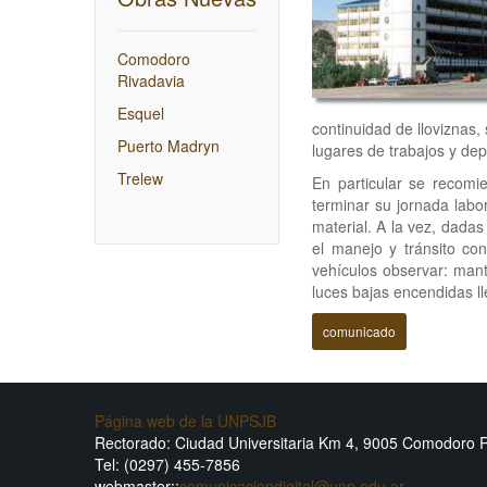
Comodoro
Rivadavia
Esquel
continuidad de lloviznas
Puerto Madryn
lugares de trabajos y de
Trelew
En particular se recomie
terminar su jornada labo
material. A la vez, dada
el manejo y tránsito c
vehículos observar: mant
luces bajas encendidas l
comunicado
Página web de la UNPSJB
Rectorado: Ciudad Universitaria Km 4, 9005 Comodoro 
Tel: (0297) 455-7856
webmaster::
comunicaciondigital@unp.edu.ar