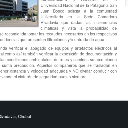
Universidad Nacional de la Patagonia San
Juan Bosco solicita a la comunidad
Universitaria en la Sede Comodoro
Rivadavia que dadas las inclemencias
climáticas y vista la probabilidad de
, se recomienda tomar los recaudos necesarios en los respectivos
pendencias que presenten filtraciones y/o entrada de agua.
nda verificar el apagado de equipos y artefactos eléctricos al
ral como así también verificar la exposición de documentación y
s las condiciones ambientales, de rutas y caminos se recomienda
on suma precaución. Aquellos compañeros que se trasladan en
ener distancia y velocidad adecuada y NO olvidar conducir con
levando el cinturón de seguridad puesto siempre.
Rivadavia, Chubut