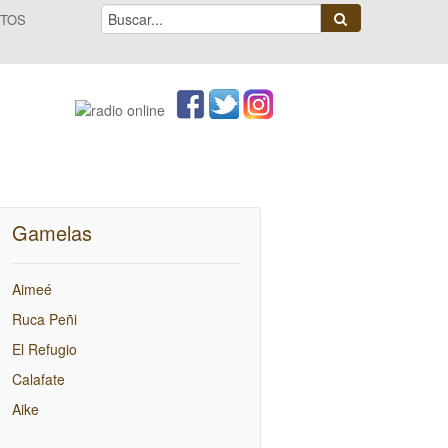
TOS
Gamelas
Aimeé
Ruca Peñi
El Refugio
Calafate
Aike