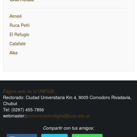
Aimeé
Ruca Peñi
El Refugio
Calafate
Aike
Página web de la UNPSJB
Rectorado: Ciudad Universitaria Km 4, 9005 Comodoro Rivadavia,
Chubut
Tel: (0297) 455-7856
webmaster::
comunicaciondigital@unp.edu.ar
Compartir con tus amigos: