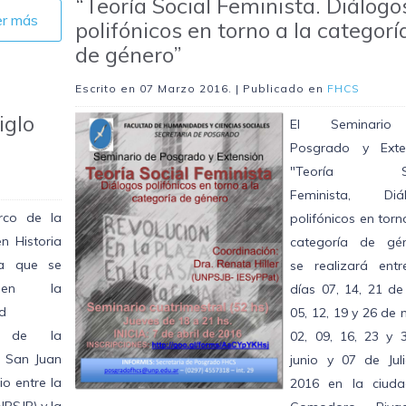
“Teoría Social Feminista. Diálogo
er más
polifónicos en torno a la categorí
de género”
Escrito en
07 Marzo 2016
. | Publicado en
FHCS
iglo
El Seminari
Posgrado y Exte
"Teoría Soc
Feminista, Diá
rco de la
polifónicos en torn
n Historia
categoría de gén
a que se
se realizará entr
 en la
días 07, 14, 21 de 
d
05, 12, 19 y 26 de
l de la
02, 09, 16, 23 y 
 San Juan
junio y 07 de Jul
o entre la
2016 en la ciud
PSJB) y la