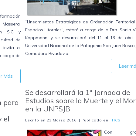
nformación
“Lineamientos Estratégicos de Ordenación Territorial
a Massera,
Espacios Litorales”, estará a cargo de la Dra. Sonia V
 en SIG y
Koppmann, y se desarrollará del 11 al 13 de abril 
acultad de
Universidad Nacional de la Patagonia San Juan Bosco,
 invita al
Comodoro Rivadavia.
 a cargo de
Leer m
er Más
Se desarrollará la 1º Jornada de
Estudios sobre la Muerte y el Mor
n para
en la UNPSJB
 el
Escrito en
23 Marzo 2016
. | Publicado en
FHCS
Con gran