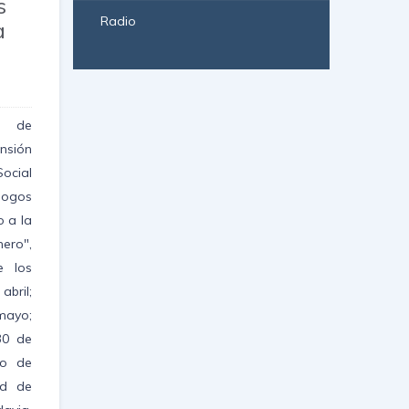
s
Radio
a
o de
nsión
ial
logos
o a la
ero",
e los
abril;
 mayo;
30 de
io de
ad de