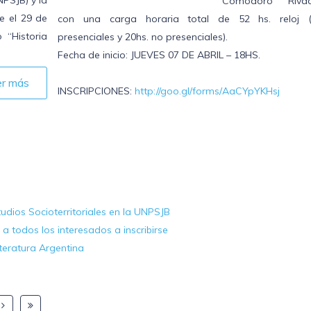
Comodoro Rivad
e el 29 de
con una carga horaria total de 52 hs. reloj (
 “Historia
presenciales y 20hs. no presenciales).
Fecha de inicio: JUEVES 07 DE ABRIL – 18HS.
er más
INSCRIPCIONES:
http://goo.gl/forms/AaCYpYKHsj
tudios Socioterritoriales en la UNPSJB
a todos los interesados a inscribirse
teratura Argentina