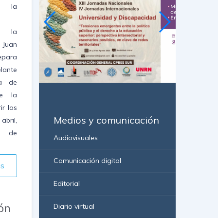
, la
e la
 Juan
para
lante
a de
re la
ir los
Medios y comunicación
abril,
e de
Audiovisuales
Comunicación digital
ás
Editorial
ón
Diario virtual