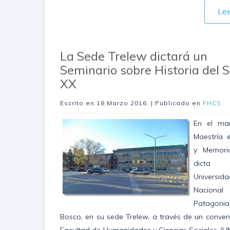
Le
La Sede Trelew dictará un
Seminario sobre Historia del S
XX
Escrito en
18 Marzo 2016
. | Publicado en
FHCS
En el ma
Maestría e
y Memori
dicta
Universida
Naciona
Patagonia
Bosco, en su sede Trelew, a través de un conveni
Facultad de Humanidades y Ciencias Sociales (UN