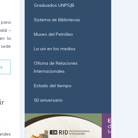
Graduados UNPSJB
Sistema de Bibliotecas
 para
idal –
Museo del Petróleo
en la
 sede
La uni en los medios
Oficina de Relaciones
ás
Internacionales
Estado del tiempo
ir
50 aniversario
des