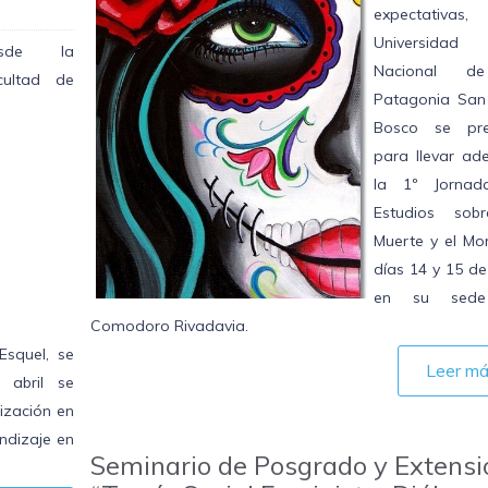
expectativas
Universidad
esde la
Nacional d
cultad de
Patagonia San
Bosco se pre
para llevar ade
la 1º Jornad
Estudios sob
Muerte y el Mor
días 14 y 15 de 
en su sed
Comodoro Rivadavia.
Esquel, se
Leer m
 abril se
lización en
ndizaje en
Seminario de Posgrado y Extensi