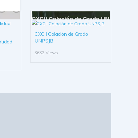
CXCII Colación de Grado
UNPSJB
ntidad
3632 Views