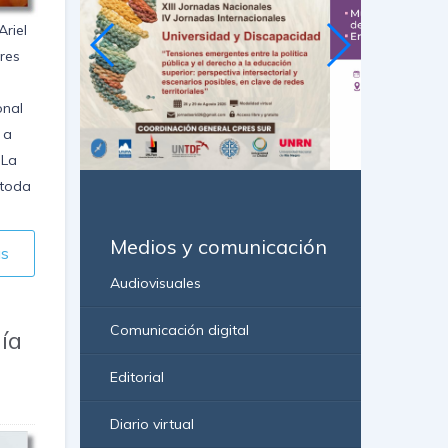
riel
res
onal
 a
 La
 toda
Medios y comunicación
ás
Audiovisuales
Comunicación digital
gía
Editorial
Diario virtual