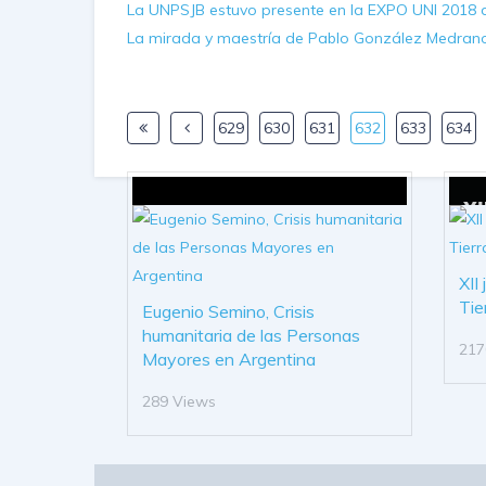
La UNPSJB estuvo presente en la EXPO UNI 2018 d
La mirada y maestría de Pablo González Medrano
629
630
631
632
633
634
XII
Tie
Eugenio Semino, Crisis
humanitaria de las Personas
217
Mayores en Argentina
289 Views