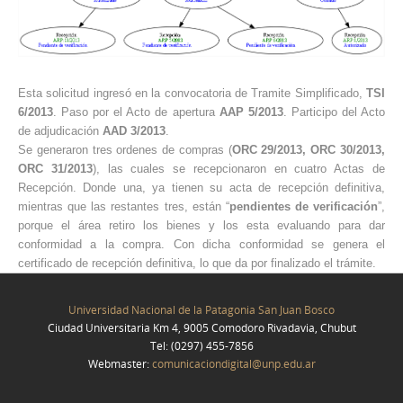
Esta solicitud ingresó en la convocatoria de Tramite Simplificado,
TSI
6/2013
. Paso por el Acto de apertura
AAP 5/2013
. Participo del Acto
de adjudicación
AAD 3/2013
.
Se generaron tres ordenes de compras (
ORC 29/2013, ORC 30/2013,
ORC 31/2013
), las cuales se recepcionaron en cuatro Actas de
Recepción. Donde una, ya tienen su acta de recepción definitiva,
mientras que las restantes tres, están “
pendientes de verificación
”,
porque el área retiro los bienes y los esta evaluando para dar
conformidad a la compra. Con dicha conformidad se genera el
certificado de recepción definitiva, lo que da por finalizado el trámite.
Universidad Nacional de la Patagonia San Juan Bosco
Ciudad Universitaria Km 4, 9005 Comodoro Rivadavia, Chubut
Tel: (0297) 455-7856
Webmaster:
comunicaciondigital@unp.edu.ar
Joomla! 3 Templates