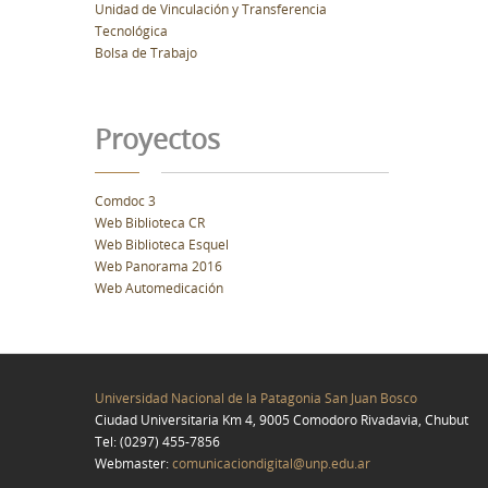
Unidad de Vinculación y Transferencia
Tecnológica
Bolsa de Trabajo
Proyectos
Comdoc 3
Web Biblioteca CR
Web Biblioteca Esquel
Web Panorama 2016
Web Automedicación
Universidad Nacional de la Patagonia San Juan Bosco
Ciudad Universitaria Km 4, 9005 Comodoro Rivadavia, Chubut
Tel: (0297) 455-7856
Webmaster:
comunicaciondigital@unp.edu.ar