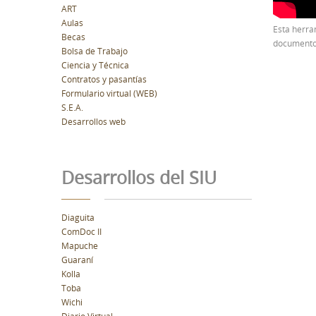
ART
Aulas
Esta herra
Becas
documentos
Bolsa de Trabajo
Ciencia y Técnica
Contratos y pasantías
Formulario virtual (WEB)
S.E.A.
Desarrollos web
Desarrollos del SIU
Diaguita
ComDoc II
Mapuche
Guaraní
Kolla
Toba
Wichi