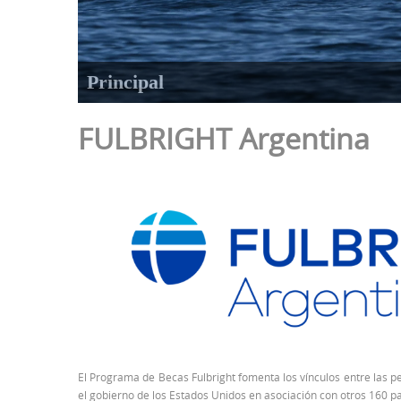
FULBRIGHT Argentina
El Programa de Becas Fulbright fomenta los vínculos entre las pe
el gobierno de los Estados Unidos en asociación con otros 160 pa