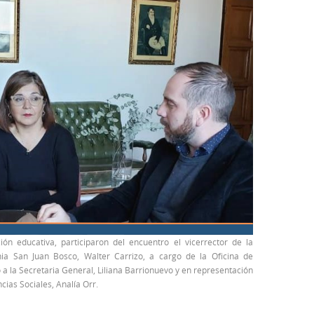
ión educativa, participaron del encuentro el vicerrector de la
ia San Juan Bosco, Walter Carrizo, a cargo de la Oficina de
o a la Secretaria General, Liliana Barrionuevo y en representación
ias Sociales, Analía Orr.