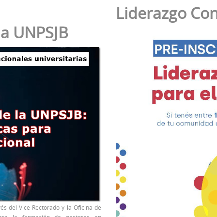
Liderazgo Co
 la UNPSJB
és del Vice Rectorado y la Oficina de