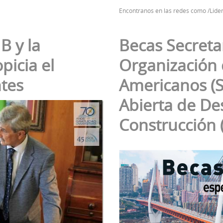
Encontranos en las redes como /Li
B y la
Becas Secreta
picia el
Organización 
tes
Americanos (S
Abierta de Des
Construcción 