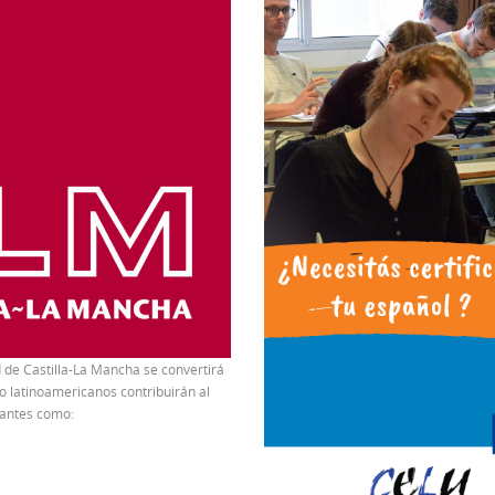
 de Castilla-La Mancha se convertirá
o latinoamericanos contribuirán al
rtantes como: