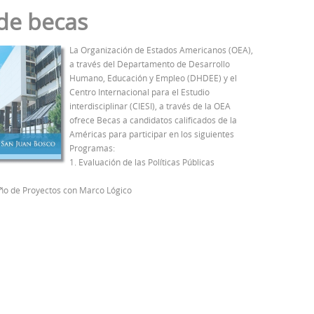
de becas
La Organización de Estados Americanos (OEA),
a través del Departamento de Desarrollo
Humano, Educación y Empleo (DHDEE) y el
Centro Internacional para el Estudio
interdisciplinar (CIESI), a través de la OEA
ofrece Becas a candidatos calificados de la
Américas para participar en los siguientes
Programas:
1. Evaluación de las Políticas Públicas
eño de Proyectos con Marco Lógico