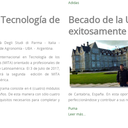
Adidas
 Tecnología de
Becado de la 
exitosamente 
tà Degli Studi di Parma - Italia -
 de Agronomía - UBA - Argentina.
nternacional en Tecnología de los
s (MITA) orientado a profesionales de
 Latinoamérica. El 3 de Julio de 2017,
iará la segunda edición de MITA
érica.
grama consiste en 4 (cuatro) módulos
 años. De esta manera con sólo cuatro
de Cantabria, España. En esta oport
equisitos necesarios para completar y
perfeccionándose y contribuir a sus r
Puma
Leer más...