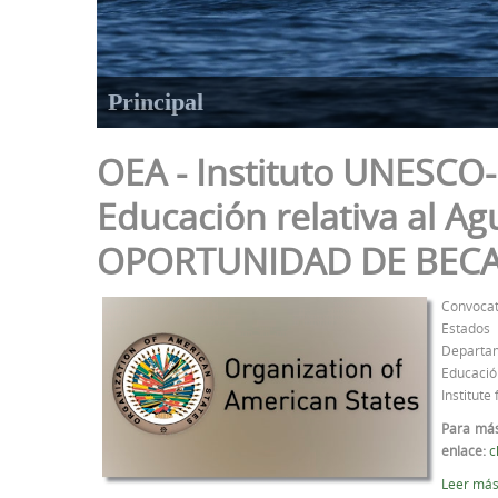
Principal
OEA - Instituto UNESCO-
Educación relativa al Ag
OPORTUNIDAD DE BEC
Convoca
Estados
Depart
Educaci
Institute
Para más
enlace:
c
Leer más.