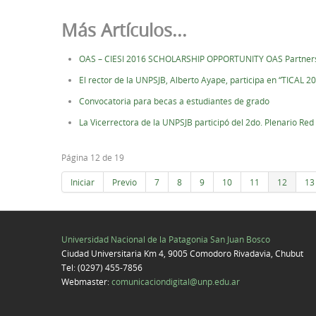
Más Artículos...
OAS – CIESI 2016 SCHOLARSHIP OPPORTUNITY OAS Partnersh
El rector de la UNPSJB, Alberto Ayape, participa en “TICAL 2
Convocatoria para becas a estudiantes de grado
La Vicerrectora de la UNPSJB participó del 2do. Plenario Re
Página 12 de 19
Iniciar
Previo
7
8
9
10
11
12
13
Universidad Nacional de la Patagonia San Juan Bosco
Ciudad Universitaria Km 4, 9005 Comodoro Rivadavia, Chubut
Tel: (0297) 455-7856
Webmaster:
comunicaciondigital@unp.edu.ar
Joomla! 3 Templates