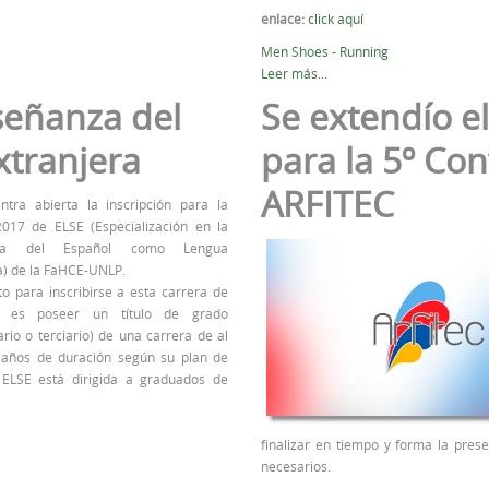
enlace:
click aquí
Men Shoes - Running
Leer más...
nseñanza del
Se extendío e
tranjera
para la 5º Co
ARFITEC
ntra abierta la inscripción para la
2017 de ELSE (Especialización en la
nza del Español como Lengua
a) de la FaHCE-UNLP.
ito para inscribirse a esta carrera de
o es poseer un título de grado
ario o terciario) de una carrera de al
años de duración según su plan de
. ELSE está dirigida a graduados de
finalizar en tiempo y forma la prese
necesarios.