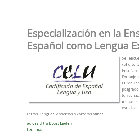
Especialización en la E
Español como Lengua Ex
Se encue
cohorte 
Enseña
Extranjer
El requis
posgrad
(universit
menos 4 
estudios
Letras, Lenguas Modernas o carreras afines.
adidas Ultra Boost kaufen
Leer más...