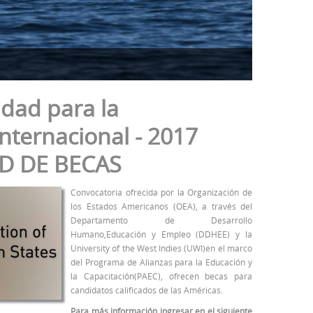
idad para la
nternacional - 2017
D DE BECAS
Convocatoria ofrecida por la Organización de
los Estados Americanos (OEA), a través del
Departamento de Desarrollo
Humano,Educación y Empleo (DDHEE) y la
University of the West Indies (UWI)en el marco
del Programa de Alianzas para la Educación y
la Capacitación(PAEC), ofrecen becas para
candidatos calificados de las Américas.
Para más información ingresar en el siguiente