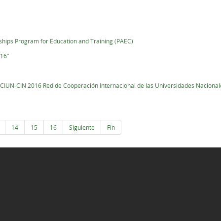
ips Program for Education and Training (PAEC)
016”
d CIUN-CIN 2016 Red de Cooperación Internacional de las Universidades Nacionale
14
15
16
Siguiente
Fin