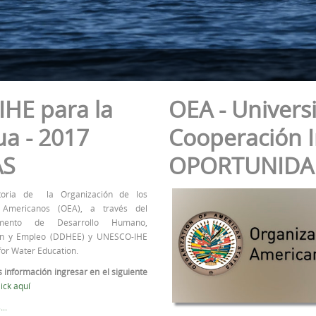
IHE para la
OEA - Univers
ua - 2017
Cooperación I
AS
OPORTUNIDA
toria de la Organización de los
 Americanos (OEA), a través del
amento de Desarrollo Humano,
ón y Empleo (DDHEE) y UNESCO-IHE
 for Water Education.
 información ingresar en el siguiente
lick aquí
..