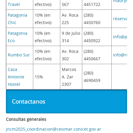
madryntr
Travel
efectivo)
567
4451722
Patagonia
10% (en
Av. Roca
(280)
reservas@
Chic
efectivo)
225
4450760
Patagonia
10% (en
9 de Julio
(280)
info@pata
Eco
efectivo)
314
4450922
10% (en
Av. Roca
(280)
Rumbo Sur
info@rumb
efectivo)
302
4450667
Casa
Marcos
(280)
Amonite
15%
A. Zar
4690459
Hostel
2307
Contactanos
Consultas generales
jncm2025_coordinacion@cesimar.conicet.gov.ar