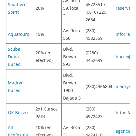
Av. Roca
Southern
4572551 /
20%
59, local
reservas@
Spirit
(0810) 220
2
2664
Av. Roca
(280)
Aquatours
15%
info@aqu
550
4582559
Scuba
Blvd.
20% (en
(0280)
Duba
Brown
buceo@sc
efectivo)
4452699
Buceo
893
Blvd.
Madryn
Brown
(280)4366804
madrynbu
Buceo
1900 -
Bajada 5
2x1 Cursos
(280)
OK Buceo
https://
PADI
4972423
All
10% (en
Av. Roca
(280)
agencia@a
Península
efectivo)
31
4474110