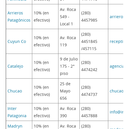
Av. Roca
Arrieros
10% (en
(280)
549 -
arrierosp
Patagónicos
efectivo)
4457985
Local 1
(280)
10% (en
Av. Roca
Cuyun Co
4451845
receptiv
efectivo)
119
/457115
9 de Julio
10% (en
(280)
Catalejo
175 - 2°
agencia@c
efectivo)
4474242
piso
25 de
10% (en
(280)
Chucao
Mayo
chucao@c
efectivo)
4474737
656
Inter
10% (en
Av. Roca
(280)
info@inte
Patagonia
efectivo)
390
4457888
Madryn
10% (en
Av. Roca
(280)