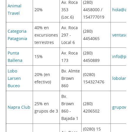
Av. Roca
(280)
Animal
20%
353
4458000 /
hola@anim
Travel
(Loc.6)
154777019
40% en
Av. Roca
Categoria
(280)
excursiones
297 -
ventasca
Patagonia
4454065
terrestres
Local 6
Punta
Av. Roca
(280)
15%
info@pun
Ballena
173
4450889
Lobo
Bv. Almte
20% (en
(0280)
Larsen
Brown
lobolars
efectivo)
154327476
Buceo
860
Bv.
25% en
Brown
(280)
Napra Club
grupovds
grupos de 3
860 -
4206502
Bajada 1
(0280) 15