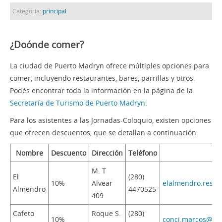
Categoría:
principal
¿Doónde comer?
La ciudad de Puerto Madryn ofrece múltiples opciones para
comer, incluyendo restaurantes, bares, parrillas y otros.
Podés encontrar toda la información en la página de la
Secretaría de Turismo de Puerto Madryn
.
Para los asistentes a las Jornadas-Coloquio, existen opciones
que ofrecen descuentos, que se detallan a continuación:
Nombre
Descuento
Dirección
Teléfono
M
M. T
El
(280)
10%
Alvear
elalmendro.rest
Almendro
4470525
409
Cafeto
Roque S.
(280)
10%
conci.marcos@gm