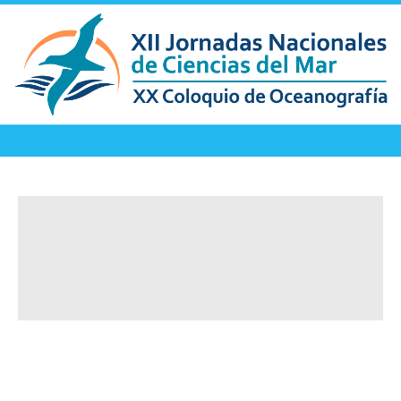
S28 - Paleoceanografía: los océanos a
través del tiempo geológico