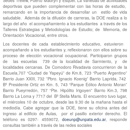
Sedes Trelew, Puerto Madryn y Esquel. La variedad de actividades
deportivas que pueden complementar con las horas de estudio,
remarcando en la importancia de desarrollar un estilo de vida
saludable. Además de la difusión de carreras, la DOE realiza a lo
largo del año el acompañamiento a los estudiantes a través de los
Talleres Estrategias y Metodologías de Estudio; de Memoria, de
Orientación Vocacional, entre otros.
Los docentes de cada establecimiento educativo, estuvieron
acompañando a los estudiantes y, reflexionaron con ellos sobre su
proceso de elección vocacional ocupacional. Participaron grupos
de las escuelas 739 de la localidad de Sarmiento, y de
localidades cercanas. De Comodoro Rivadavia concurrieron de la
Escuela,707 “Ciudad de Yapeyú” de Km.8, 723 “Puerto Argentino”
Barrio Juan XXIII, 732 ”Pbro. Ignacio Koenig” Barrio Laprida, 742
Bº Presidente Ortiz en Km. 5, 743 “Parque Eólico Antonio Moran”
Barrio Pueyrredón, 757 “Pte. Hipólito Irigoyen” Barrio Km.3, 798
Barrio La Loma y 7717 del Bº Stella Maris. El encuentro tuvo lugar,
el miércoles 10 de octubre, desde las 9.30 de la mañana hasta el
mediodía. Cabe agregar que la DOE, tiene su oficina antes del
ingreso al edificio de Aulas, por el pasillo exterior derecho. El
teléfono es 0297- 4559072,
doeunp@unpata.edu.ar
, responde
consultas también a través de las redes sociales