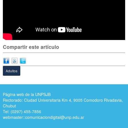
Compartir este artículo
Adultos
Página web de la UNPSJB
Rectorado: Ciudad Universitaria Km 4, 9005 Comodoro Rivadavia,
Chubut
Tel: (0297) 455-7856
webmaster::
comunicaciondigital@unp.edu.ar