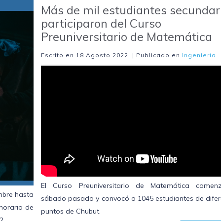
Más de mil estudiantes secundar
participaron del Curso
Preuniversitario de Matemática
Escrito en
18 Agosto 2022
. | Publicado en
Ingeniería
El Curso Preuniversitario de Matemática comen
embre hasta
sábado pasado y convocó a 1045 estudiantes de difer
 horario de
puntos de Chubut.
2.