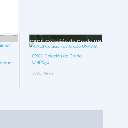
CXCII Colación de Grado
UNPSJB
ntidad
3631 Views