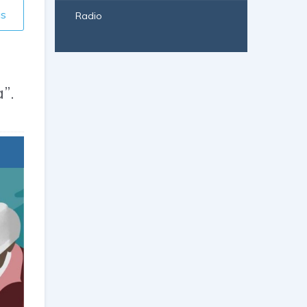
ás
Radio
”.