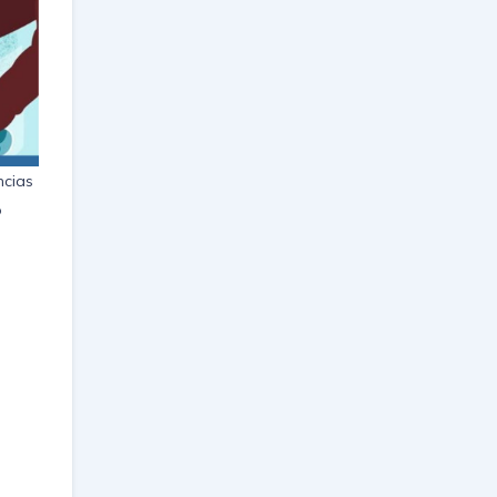
ncias
o