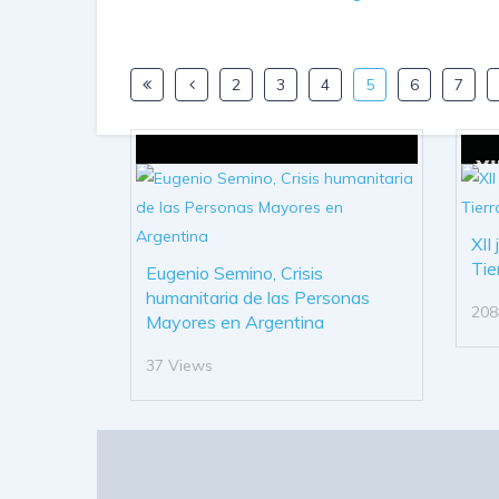
2
3
4
5
6
7
XII
Tie
Eugenio Semino, Crisis
humanitaria de las Personas
208
Mayores en Argentina
37 Views