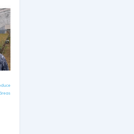
oduce
reas