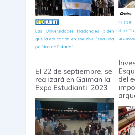
El CUP 
libro “
Las Universidades Nacionales piden
archivos
que la educación en ese nivel "sea una
política de Estado"
Inve
Esqu
El 22 de septiembre, se
del 
realizará en Gaiman la
impo
Expo Estudiantil 2023
arqu