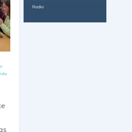
Radio
su
anda
ce
as