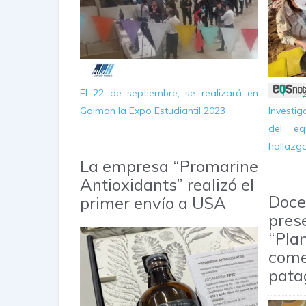
E
l 22 de septiembre,
se realizará en
Gaiman la Expo Estudiantil 2023
Investi
del eq
hallazg
La empresa “Promarine
Antioxidants” realizó el
Doce
primer envío a USA
prese
“Pla
come
pata