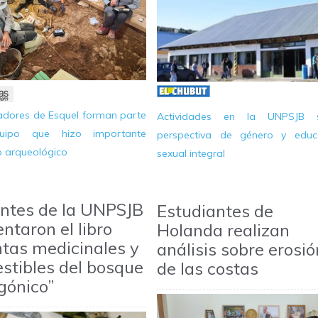
gadores de Esquel forman parte
Actividades en la UNPSJB s
uipo que hizo importante
perspectiva de género y educ
o arqueológico
sexual integral
ntes de la UNPSJB
Estudiantes de
ntaron el libro
Holanda realizan
ntas medicinales y
análisis sobre erosió
stibles del bosque
de las costas
gónico”