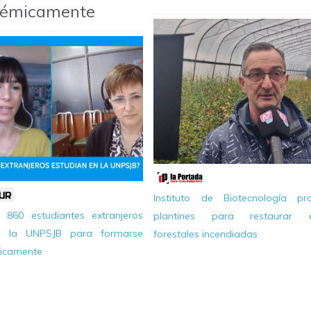
démicamente
Instituto de Biotecnología pr
860 estudiantes extranjeros
plantines para restaurar á
ron la UNPSJB para formarse
forestales incendiadas
icamente