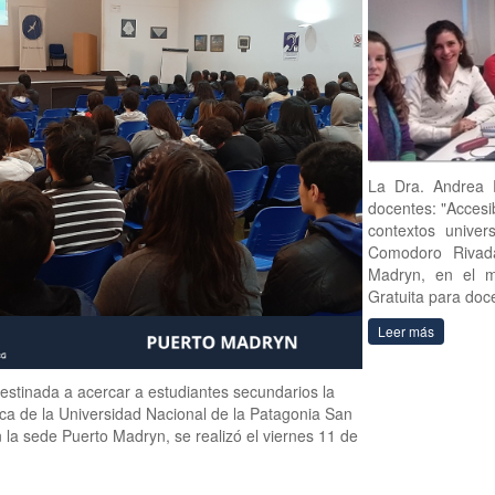
La Dra. Andrea P
docentes: "Accesi
contextos univer
Comodoro Rivada
Madryn, en el m
Gratuita para doc
Leer más
estinada a acercar a estudiantes secundarios la
ca de la Universidad Nacional de la Patagonia San
 la sede Puerto Madryn, se realizó el viernes 11 de