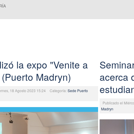
RÍA
lizó la expo "Venite a
Seminari
" (Puerto Madryn)
acerca d
estudia
iernes, 18 Agosto 2023 15:24
Categoría:
Sede Puerto
Publicado el Miérc
Madryn