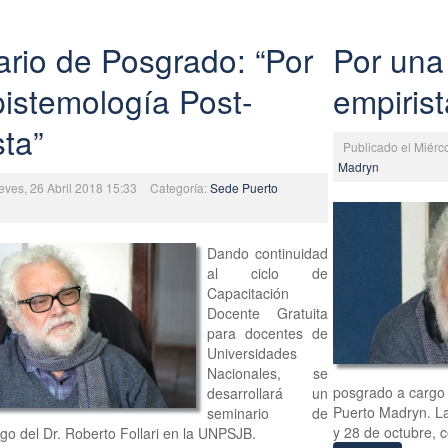
rio de Posgrado: “Por
Por una
istemología Post-
empirist
sta”
Publicado el Miérc
Madryn
eves, 26 Abril 2018 15:33
Categoría:
Sede Puerto
Dando continuidad
al ciclo de
Capacitación
Docente Gratuita
para docentes de
Universidades
Nacionales, se
posgrado a cargo 
desarrollará un
Puerto Madryn. La
seminario de
y 28 de octubre, c
go del Dr. Roberto Follari en la UNPSJB.