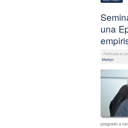
Semina
una Ep
empiri
Publicado el Ju
Madryn
posgrado a car