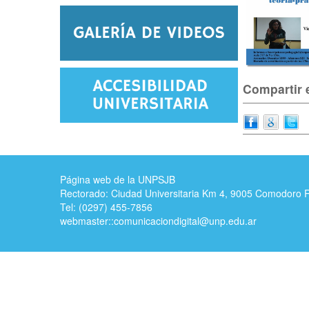
Compartir e
Página web de la UNPSJB
Rectorado: Ciudad Universitaria Km 4, 9005 Comodoro 
Tel: (0297) 455-7856
webmaster::
comunicaciondigital@unp.edu.ar