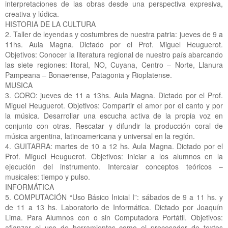
interpretaciones de las obras desde una perspectiva expresiva,
creativa y lúdica.
HISTORIA DE LA CULTURA
2. Taller de leyendas y costumbres de nuestra patria: jueves de 9 a
11hs. Aula Magna. Dictado por el Prof. Miguel Heuguerot.
Objetivos: Conocer la literatura regional de nuestro país abarcando
las siete regiones: litoral, NO, Cuyana, Centro – Norte, Llanura
Pampeana – Bonaerense, Patagonia y Rioplatense.
MUSICA
3. CORO: jueves de 11 a 13hs. Aula Magna. Dictado por el Prof.
Miguel Heuguerot. Objetivos: Compartir el amor por el canto y por
la música. Desarrollar una escucha activa de la propia voz en
conjunto con otras. Rescatar y difundir la producción coral de
música argentina, latinoamericana y universal en la región.
4. GUITARRA: martes de 10 a 12 hs. Aula Magna. Dictado por el
Prof. Miguel Heuguerot. Objetivos: iniciar a los alumnos en la
ejecución del instrumento. Intercalar conceptos teóricos –
musicales: tiempo y pulso.
INFORMÁTICA
5. COMPUTACIÓN “Uso Básico Inicial I”: sábados de 9 a 11 hs. y
de 11 a 13 hs. Laboratorio de Informática. Dictado por Joaquín
Lima. Para Alumnos con o sin Computadora Portátil. Objetivos:
afianzar el uso de herramientas como el procesador de textos