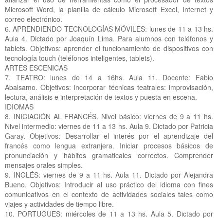
Microsoft Word, la planilla de cálculo Microsoft Excel, Internet y
correo electrónico.
6. APRENDIENDO TECNOLOGÍAS MÓVILES: lunes de 11 a 13 hs.
Aula 4. Dictado por Joaquín Lima. Para alumnos con teléfonos y
tablets. Objetivos: aprender el funcionamiento de dispositivos con
tecnología touch (teléfonos inteligentes, tablets).
ARTES ESCENICAS
7. TEATRO: lunes de 14 a 16hs. Aula 11. Docente: Fabio
Abalsamo. Objetivos: incorporar técnicas teatrales: improvisación,
lectura, análisis e interpretación de textos y puesta en escena.
IDIOMAS
8. INICIACIÓN AL FRANCÉS. Nivel básico: viernes de 9 a 11 hs.
Nivel intermedio: viernes de 11 a 13 hs. Aula 9. Dictado por Patricia
Garay. Objetivos: Desarrollar el interés por el aprendizaje del
francés como lengua extranjera. Iniciar procesos básicos de
pronunciación y hábitos gramaticales correctos. Comprender
mensajes orales simples.
9. INGLÉS: viernes de 9 a 11 hs. Aula 11. Dictado por Alejandra
Bueno. Objetivos: Introducir al uso práctico del idioma con fines
comunicativos en el contexto de actividades sociales tales como
viajes y actividades de tiempo libre.
10. PORTUGUES: miércoles de 11 a 13 hs. Aula 5. Dictado por