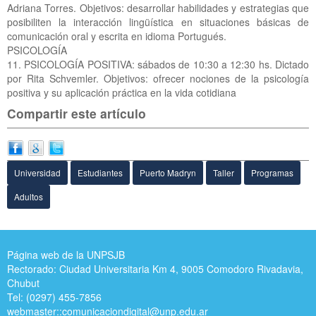
Adriana Torres. Objetivos: desarrollar habilidades y estrategias que
posibiliten la interacción lingüística en situaciones básicas de
comunicación oral y escrita en idioma Portugués.
PSICOLOGÍA
11. PSICOLOGÍA POSITIVA: sábados de 10:30 a 12:30 hs. Dictado
por Rita Schvemler. Objetivos: ofrecer nociones de la psicología
positiva y su aplicación práctica en la vida cotidiana
Compartir este artículo
Universidad
Estudiantes
Puerto Madryn
Taller
Programas
Adultos
Página web de la UNPSJB
Rectorado: Ciudad Universitaria Km 4, 9005 Comodoro Rivadavia,
Chubut
Tel: (0297) 455-7856
webmaster::
comunicaciondigital@unp.edu.ar