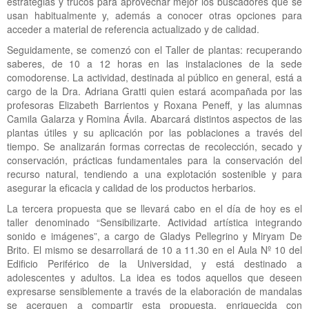
estrategias y trucos para aprovechar mejor los buscadores que se
usan habitualmente y, además a conocer otras opciones para
acceder a material de referencia actualizado y de calidad.
Seguidamente, se comenzó con el Taller de plantas: recuperando
saberes, de 10 a 12 horas en las instalaciones de la sede
comodorense. La actividad, destinada al público en general, está a
cargo de la Dra. Adriana Gratti quien estará acompañada por las
profesoras Elizabeth Barrientos y Roxana Peneff, y las alumnas
Camila Galarza y Romina Ávila. Abarcará distintos aspectos de las
plantas útiles y su aplicación por las poblaciones a través del
tiempo. Se analizarán formas correctas de recolección, secado y
conservación, prácticas fundamentales para la conservación del
recurso natural, tendiendo a una explotación sostenible y para
asegurar la eficacia y calidad de los productos herbarios.
La tercera propuesta que se llevará cabo en el día de hoy es el
taller denominado “Sensibilizarte. Actividad artística integrando
sonido e imágenes”, a cargo de Gladys Pellegrino y Miryam De
Brito. El mismo se desarrollará de 10 a 11.30 en el Aula Nº 10 del
Edificio Periférico de la Universidad, y está destinado a
adolescentes y adultos. La idea es todos aquellos que deseen
expresarse sensiblemente a través de la elaboración de mandalas
se acerquen a compartir esta propuesta, enriquecida con