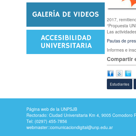
2017, remitien
“Propuesta UN
Las actividade
Pautas de pres
Informes e ins
Compartir e
Estudiantes
Página web de la UNPSJB
Rectorado: Ciudad Universitaria Km 4, 9005 Comodoro 
Tel: (0297) 455-7856
webmaster::
comunicaciondigital@unp.edu.ar