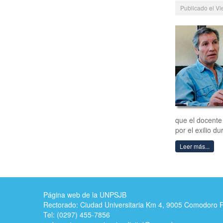
Publicado el V
que el docente 
por el exilio du
Leer más...
Página web de la UNPSJB
Rectorado: Ciudad Universitaria Km 4, 9005 Comodoro 
Tel: (0297) 455-7856