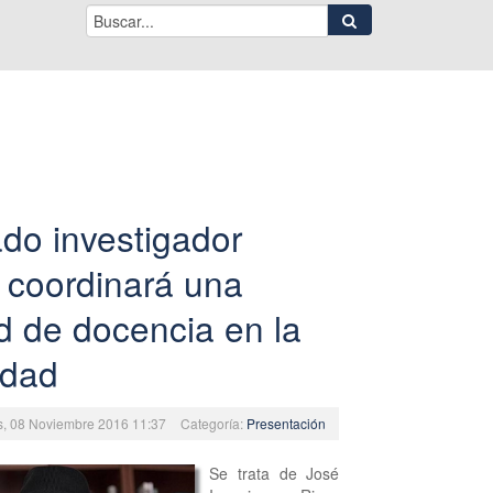
do investigador
 coordinará una
d de docencia en la
idad
es, 08 Noviembre 2016 11:37
Categoría:
Presentación
Se trata de José