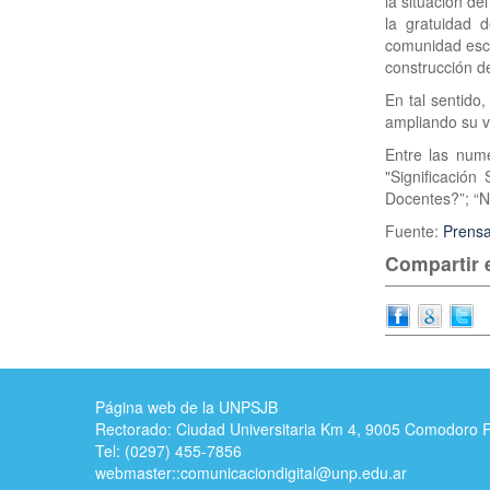
la situación de
la gratuidad d
comunidad esco
construcción d
En tal sentido,
ampliando su vi
Entre las nume
"Significación
Docentes?”; “N
Fuente:
Prens
Compartir e
Página web de la UNPSJB
Rectorado: Ciudad Universitaria Km 4, 9005 Comodoro 
Tel: (0297) 455-7856
webmaster::
comunicaciondigital@unp.edu.ar