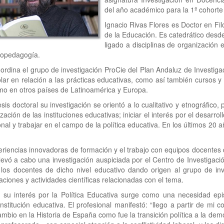
del año académico para la 1ª cohorte
Ignacio Rivas Flores es Doctor en Filo
de la Educación. Es catedrático desd
ligado a disciplinas de organización e
copedagogía.
rdina el grupo de investigación ProCie del Plan Andaluz de Investigaci
colar en relación a las prácticas educativas, como así también cursos 
o en otros países de Latinoamérica y Europa.
tesis doctoral su investigación se orientó a lo cualitativo y etnográfico
zación de las instituciones educativas; iniciar el interés por el desarro
onal y trabajar en el campo de la política educativa. En los últimos 20 
eriencias innovadoras de formación y el trabajo con equipos docentes d
levó a cabo una investigación auspiciada por el Centro de Investigaci
 los docentes de dicho nivel educativo dando origen al grupo de in
aciones y actividades científicas relacionadas con el tema.
, su interés por la Política Educativa surge como una necesidad epi
institución educativa. El profesional manifestó: “llego a partir de mi
bio en la Historia de España como fue la transición política a la demo