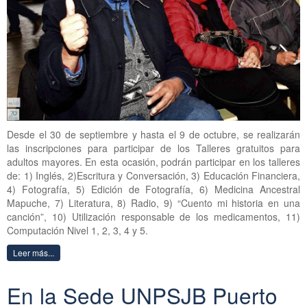
Desde el 30 de septiembre y hasta el 9 de octubre, se realizarán
las inscripciones para participar de los Talleres gratuitos para
adultos mayores. En esta ocasión, podrán participar en los talleres
de: 1) Inglés, 2)Escritura y Conversación, 3) Educación Financiera,
4) Fotografía, 5) Edición de Fotografía, 6) Medicina Ancestral
Mapuche, 7) Literatura, 8) Radio, 9) “Cuento mi historia en una
canción”, 10) Utilización responsable de los medicamentos, 11)
Computación Nivel 1, 2, 3, 4 y 5.
Leer más...
En la Sede UNPSJB Puerto