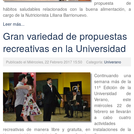
propuesta de
hábitos saludables relacionados con la buena alimentación, a
cargo de la Nutricionista Liliana Barrionuevo.
Leer más...
Gran variedad de propuestas
recreativas en la Universidad
Publicado el Miércoles, 22 Febrero 2017 15:50
Categoría:
Univerano
Continuando una
semana más de la
11ª Edición de la
Universidad de
Verano, este
miércoles 22 de
febrero se llevarán
a cabo cuatro
actividades
recreativas de manera libre y gratuita, en instalaciones de la