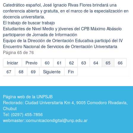
Catedrático español, José Ignacio Rivas Flores brindará una
conferencia abierta y gratuita, en el marco de la especialización en
docencia universitaria.
El trabajo de buscar trabajo
Estudiantes de Nivel Medio y jóvenes del CPB Máximo Abásolo
participaron de Jornada de Información
Equipo de la Dirección de Orientación Educativa participó del IV
Encuentro Nacional de Servicios de Orientación Universitaria
Página 65 de 76
Iniciar
Previo
60
61
62
63
64
65
66
67
68
69
Siguiente
Fin
Página web de la UNPSJB
Rectorado: Ciudad Universitaria Km 4, 9005 Comodoro Rivadavia,
Chubut
Tel: (0297) 455-7856
webmaster::
comunicaciondigital@unp.edu.ar