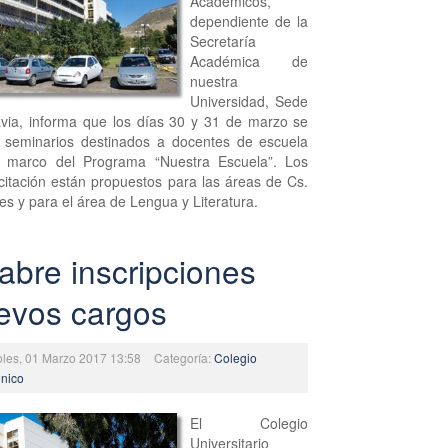
Académicos,
dependiente de la
Secretaría
Académica de
nuestra
Universidad, Sede
ia, informa que los días 30 y 31 de marzo se
s seminarios destinados a docentes de escuela
l marco del Programa “Nuestra Escuela”. Los
itación están propuestos para las áreas de Cs.
es y para el área de Lengua y Literatura.
abre inscripciones
evos cargos
oles, 01 Marzo 2017 13:58
Categoría:
Colegio
ónico
El Colegio
Universitario