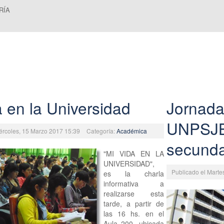
RÍA
a en la Universidad
Jornada
UNPSJB
iércoles, 15 Marzo 2017 15:39
Categoría:
Académica
secunda
"MI VIDA EN LA
UNIVERSIDAD",
Publicado el Marte
es la charla
informativa a
realizarse esta
tarde, a partir de
las 16 hs. en el
Aula 200, ubicada