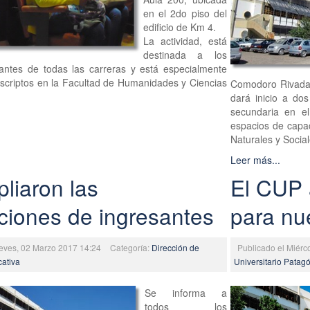
en el 2do piso del
edificio de Km 4.
La actividad, está
destinada a los
antes de todas las carreras y está especialmente
 inscriptos en la Facultad de Humanidades y Ciencias
Comodoro Rivadav
dará inicio a do
secundaria en e
espacios de capac
Naturales y Social
Leer más...
liaron las
El CUP 
pciones de ingresantes
para nu
ueves, 02 Marzo 2017 14:24
Categoría:
Dirección de
Publicado el Miérc
cativa
Universitario Patag
Se informa a
todos los