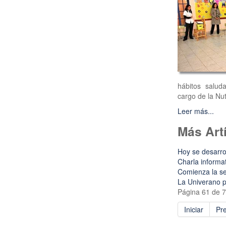
hábitos salud
cargo de la Nut
Leer más...
Más Artí
Hoy se desarrol
Charla informa
Comienza la s
La Univerano p
Página 61 de 
Iniciar
Pre