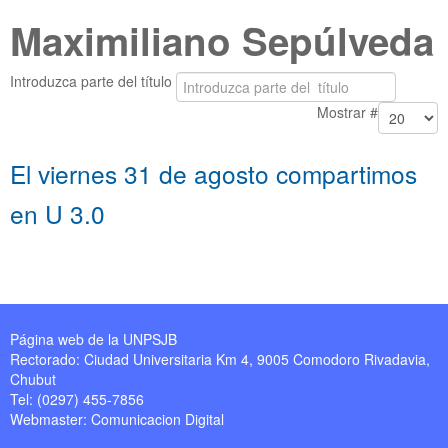
Maximiliano Sepúlveda
Introduzca parte del título
Mostrar #
El viernes 31 de agosto compartimos
en U 3.0
Página web de la UNPSJB
Rectorado: Ciudad Universitaria Km 4, 9005 Comodoro Rivadavia,
Chubut
Tel: (0297) 455-7856
Webmaster:
Comunicacion Digital