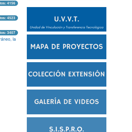
tos: 4156
tos: 4523
tos: 3407
ráneo, la