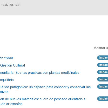
CONTACTOS
Mostrar 
dentidad
Impac
Gestión Cultural
Impac
unitaria: Buenas practicas con plantas medicinales
Impac
equilibrio
Impac
l árido patagónico: un espacio pata conocer y conservar las
Impac
ativas
ión de nuevos materiales: cuero de pescado orientado a
Impac
o de artesanías