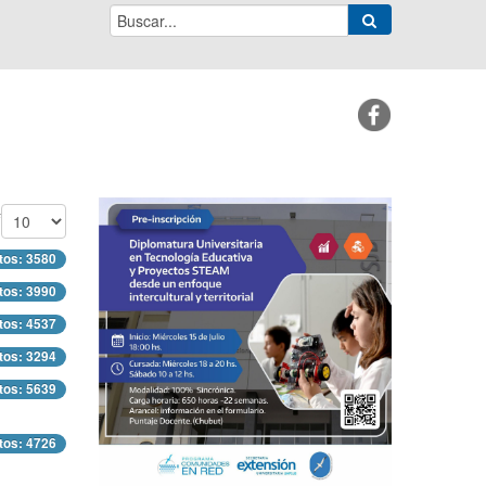
#
tos: 3580
tos: 3990
tos: 4537
tos: 3294
tos: 5639
tos: 4726