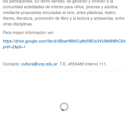
los participantes. En dicho sentido, se generan y ofrecen a la
comunidad actividades de interés para niños, jóvenes y adultos,
mediante propuestas vinculadas al cine, artes plásticas, teatro,
títeres, literatura, promoción de libro y la lectura y artesanías, entre
otras disciplinas.
Para mayor información ver:
https://drive.google.com/file/d/0BzwrW90Cy8b5WUx3VU9kMWhCbW
pref=2&pli=1
Contacto:
cultura@unp.edu.ar
T.E. 4550488 Interno 111.