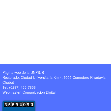
Página web de la UNPSJB
Rectorado: Ciudad Universitaria Km 4, 9005 Comodoro Rivadavia,
Chubut
Tel: (0297) 455-7856
Webmaster:
Comunicacion Digital