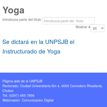
Yoga
Introduzca parte del título
Mostrar #
Se dictará en la UNPSJB el
Instructurado de Yoga
Página web de la UNPSJB
Rectorado: Ciudad Universitaria Km 4, 9005 Comodoro Rivadavia,
Chubut
Tel: (0297) 455-7856
Webmaster:
Comunicacion Digital