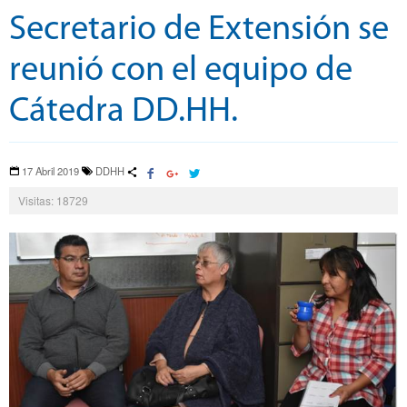
Secretario de Extensión se
reunió con el equipo de
Cátedra DD.HH.
17 Abril 2019
DDHH
Visitas: 18729