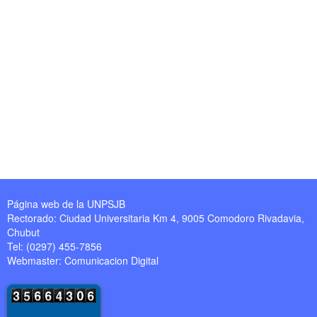
Página web de la UNPSJB
Rectorado: Ciudad Universitaria Km 4, 9005 Comodoro Rivadavia,
Chubut
Tel: (0297) 455-7856
Webmaster:
Comunicacion Digital