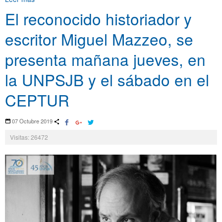
El reconocido historiador y
escritor Miguel Mazzeo, se
presenta mañana jueves, en
la UNPSJB y el sábado en el
CEPTUR
07 Octubre 2019
Visitas: 26472