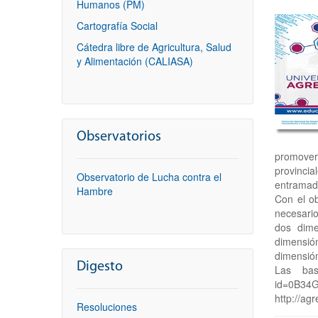
Humanos (PM)
Cartografía Social
Cátedra libre de Agricultura, Salud
y Alimentación (CALIASA)
Observatorios
promover
provincia
Observatorio de Lucha contra el
entramado
Hambre
Con el ob
necesari
dos dime
dimensió
dimensió
Digesto
Las base
id=0B3
http://ag
Resoluciones