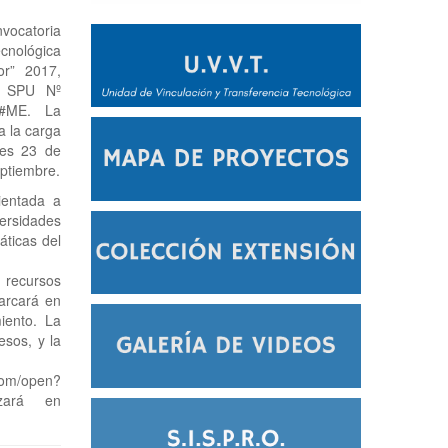
vocatoria
cnológica
or” 2017,
n SPU Nº
U#ME. La
 la carga
les 23 de
eptiembre.
ientada a
ersidades
áticas del
s recursos
arcará en
iento. La
sos, y la
com/open?
zará en