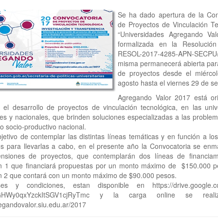
Se ha dado apertura de la Con
de Proyectos de Vinculación Te
“Universidades Agregando Val
formalizada en la Resolució
RESOL-2017-4285-APN-SECP
misma permanecerá abierta para
de proyectos desde el miérco
agosto hasta el viernes 29 de s
Agregando Valor 2017 está or
 el desarrollo de proyectos de vinculación tecnológica, en las univ
les y nacionales, que brinden soluciones especializadas a las problem
 socio-productivo nacional.
jetivo de contemplar las distintas líneas temáticas y en función a lo
os para llevarlas a cabo, en el presente año la Convocatoria se enm
nsiones de proyectos, que contemplarán dos líneas de financiam
n 1 que financiará propuestas por un monto máximo de $150.000 pe
n 2 que contará con un monto máximo de $90.000 pesos.
s y condiciones, estan disponible en https://drive.google.
4GHWy0qxYzckItSGV1cjRyTmc y la carga online se reali
regandovalor.siu.edu.ar/2017