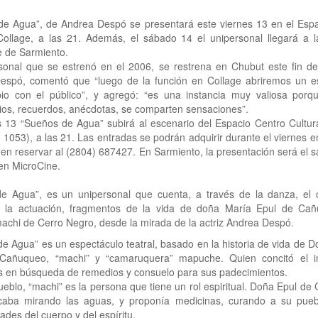
de Agua”, de Andrea Despó se presentará este viernes 13 en el Espa
 Collage, a las 21. Además, el sábado 14 el unipersonal llegará a l
e de Sarmiento.
rsonal que se estrenó en el 2006, se restrena en Chubut este fin d
espó, comentó que “luego de la función en Collage abriremos un e
bio con el público”, y agregó: “es una instancia muy valiosa porq
os, recuerdos, anécdotas, se comparten sensaciones”.
s 13 “Sueños de Agua” subirá al escenario del Espacio Centro Cultur
 1053), a las 21. Las entradas se podrán adquirir durante el viernes e
en reservar al (2804) 687427. En Sarmiento, la presentación será el 
 en MicroCine.
e Agua”, es un unipersonal que cuenta, a través de la danza, el c
y la actuación, fragmentos de la vida de doña María Epul de Cañ
achi de Cerro Negro, desde la mirada de la actriz Andrea Despó.
e Agua” es un espectáculo teatral, basado en la historia de vida de 
Cañuqueo, “machi” y “camaruquera” mapuche. Quien concitó el i
s en búsqueda de remedios y consuelo para sus padecimientos.
ueblo, “machi” es la persona que tiene un rol espiritual. Doña Epul d
icaba mirando las aguas, y proponía medicinas, curando a su pueb
des del cuerpo y del espíritu.