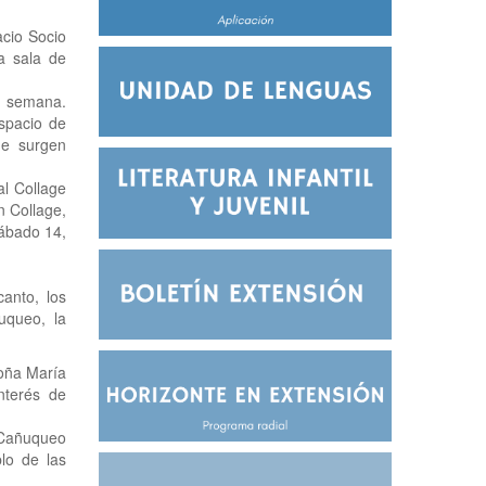
cio Socio
a sala de
e semana.
spacio de
ue surgen
al Collage
n Collage,
sábado 14,
anto, los
uqueo, la
Doña María
nterés de
e Cañuqueo
lo de las