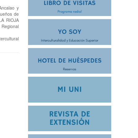
Ancalao y
Sueños de
 LA RIOJA
 Regional
rcultural