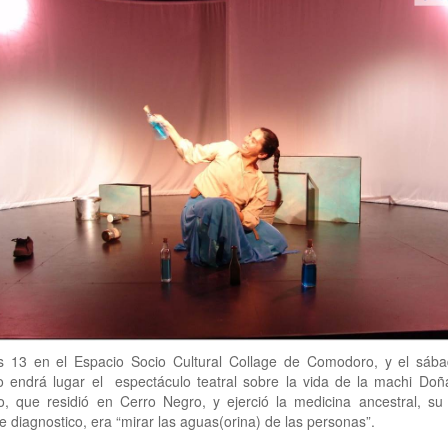
es 13 en el Espacio Socio Cultural Collage de Comodoro, y el sáb
o endrá lugar el espectáculo teatral sobre la vida de la machi Doñ
, que residió en Cerro Negro, y ejerció la medicina ancestral, su p
 diagnostico, era “mirar las aguas(orina) de las personas”.