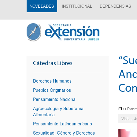
NOVEDADES
INSTITUCIONAL
DEPENDENCIAS
“Su
Cátedras Libres
And
Derechos Humanos
Com
Pueblos Originarios
Pensamiento Nacional
Agroecología y Soberanía
11 Dicie
Alimentaria
Visitas: 
Pensamiento Latinoamericano
Sexualidad, Género y Derechos