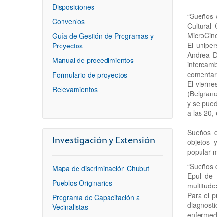
Disposiciones
“Sueños 
Convenios
Cultural
MicroCin
Guía de Gestión de Programas y
El unipe
Proyectos
Andrea D
Manual de procedimientos
intercam
comentari
Formulario de proyectos
El vierne
Relevamientos
(Belgrano
y se pued
a las 20,
Sueños d
Investigación y Extensión
objetos 
popular m
“Sueños d
Mapa de discriminación Chubut
Epul de 
Pueblos Originarios
multitude
Para el p
Programa de Capacitación a
diagnost
Vecinalistas
enfermeda