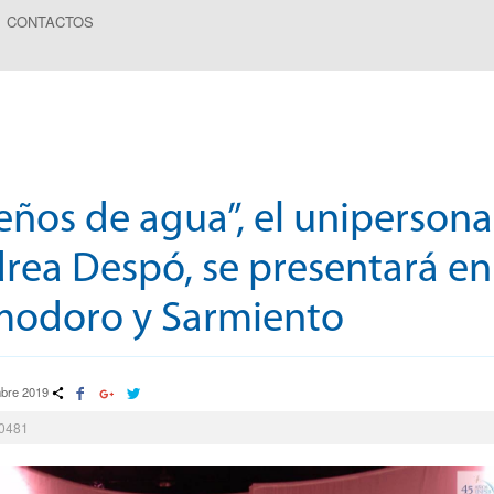
CONTACTOS
eños de agua”, el unipersona
rea Despó, se presentará en
odoro y Sarmiento
mbre 2019
40481