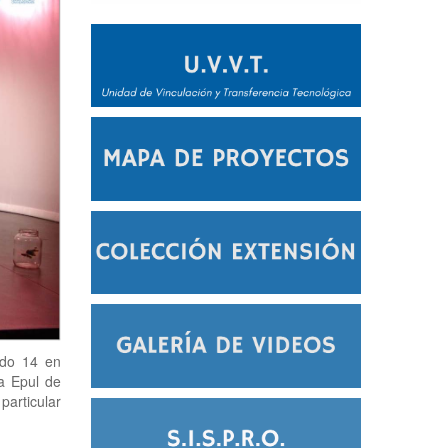
ado 14 en
a Epul de
articular