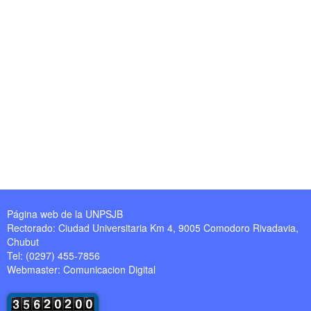
Página web de la UNPSJB
Rectorado: Ciudad Universitaria Km 4, 9005 Comodoro Rivadavia,
Chubut
Tel: (0297) 455-7856
Webmaster:
Comunicacion Digital