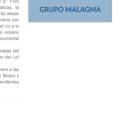
l 2° Foro
ticas, la
rtió desde
entros con
 río a lo
el océano
documental
istas del
en del Lof
mbre a las
n Bosco y
cendientes