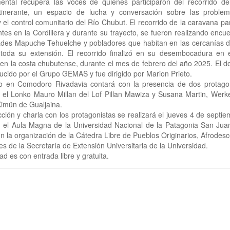
ental recupera las voces de quienes participaron del recorrido de
tinerante, un espacio de lucha y conversación sobre las problemá
 el control comunitario del Río Chubut. El recorrido de la caravana pa
ntes en la Cordillera y durante su trayecto, se fueron realizando encu
des Mapuche Tehuelche y pobladores que habitan en las cercanías del
 toda su extensión. El recorrido finalizó en su desembocadura en 
, en la costa chubutense, durante el mes de febrero del año 2025. El 
ucido por el Grupo GEMAS y fue dirigido por Marion Prieto.
no en Comodoro Rivadavia contará con la presencia de dos protagon
: el Lonko Mauro Millan del Lof Pillan Mawiza y Susana Martin, Werk
imün de Gualjaina.
ción y charla con los protagonistas se realizará el jueves 4 de septie
n el Aula Magna de la Universidad Nacional de la Patagonia San Jua
n la organización de la Cátedra Libre de Pueblos Originarios, Afrodes
es de la Secretaría de Extensión Universitaria de la Universidad.
ad es con entrada libre y gratuita.