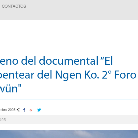
CONTACTOS
reno del documental “El
pentear del Ngen Ko. 2° Foro
wün"
embre 2025
3495