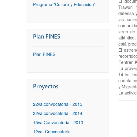
El docum
Programa "Cultura y Educación"
Trawün i
defensa y
las nacie
comunida
largo de
Plan FINES
atlántico
está prod
El estre
Plan FINES
recorrido
Fentren K
La proyec
14 hs. e
cuenta co
y Migrant
Proyectos
La activid
22va convocatoria - 2015
22va convocatoria - 2014
15va Convocatoria - 2013
12va. Convocatoria