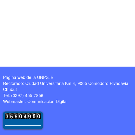
Página web de la UNPSJB
Rectorado: Ciudad Universitaria Km 4, 9005 Comodoro Rivadavia,
Chubut
Tel: (0297) 455-7856
Webmaster:
Comunicacion Digital